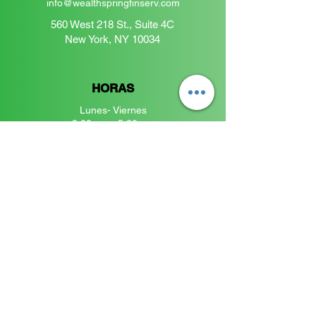
info@wealthspringfinserv.com
560 West 218 St., Suite 4C
New York, NY 10034
HORAS
Lunes- Viernes
9:00 am - 5:00 pm
​​Sábados:
Solo por cita
Únase a la comunidad
Wealthspring
Introduzca su correo electrónico
aquí
Inscribirse