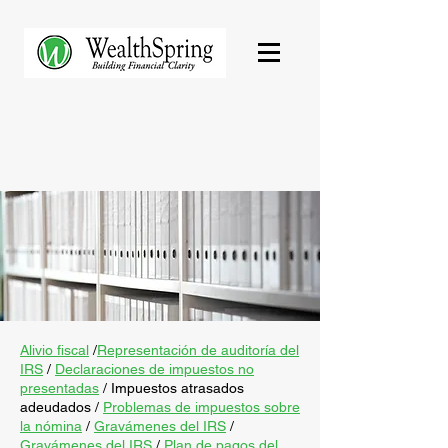
Alivio fiscal
/
Representación de auditoría del
IRS
/
Declaraciones de impuestos no
presentadas
/
Impuestos atrasados
adeudados
/
Problemas de impuestos sobre
la nómina
/
Gravámenes del IRS
/
Gravámenes del IRS
/
Plan de pagos del