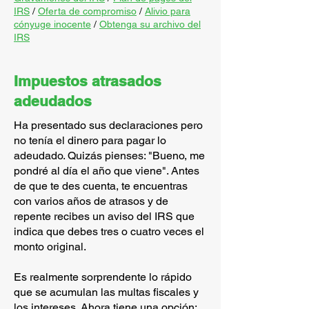
IRS
/
Oferta de compromiso
/
Alivio para
cónyuge inocente
/
Obtenga su archivo del
IRS
Impuestos atrasados ​​
adeudados
Ha presentado sus declaraciones pero
no tenía el dinero para pagar lo
adeudado. Quizás pienses: "Bueno, me
pondré al día el año que viene". Antes
de que te des cuenta, te encuentras
con varios años de atrasos y de
repente recibes un aviso del IRS que
indica que debes tres o cuatro veces el
monto original.
Es realmente sorprendente lo rápido
que se acumulan las multas fiscales y
los intereses. Ahora tiene una opción: