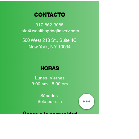
CONTACTO
917-862-3085
info@wealthspringfinserv.com
560 West 218 St., Suite 4C
New York, NY 10034
HORAS
Lunes- Viernes
9:00 am - 5:00 pm
​​Sábados:
Solo por cita
Únase a la comunidad
Wealthspring
Introduzca su correo electrónico