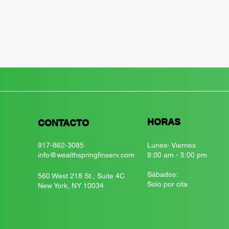
HORAS
CONTACTO
917-862-3085
Lunes- Viernes
info@wealthspringfinserv.com
9:00 am - 5:00 pm
​​Sábados:
560 West 218 St., Suite 4C
Solo por cita
New York, NY 10034