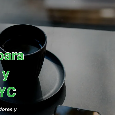
para
 y
NYC
dores y