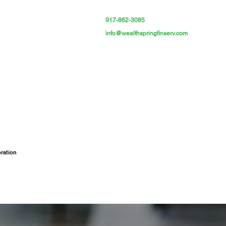
917-862-3085
info@wealthspringfinserv.com
ration