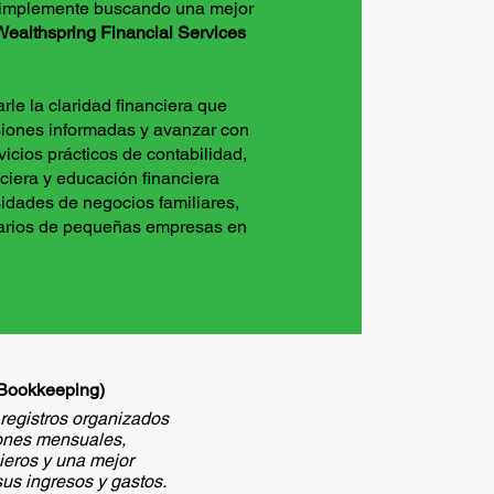
 simplemente buscando una mejor
Wealthspring Financial Services
rle la claridad financiera que
siones informadas y avanzar con
icios prácticos de contabilidad,
ciera y educación financiera
idades de negocios familiares,
arios de pequeñas empresas en
(Bookkeeping)
registros organizados
iones mensuales,
ieros y una mejor
sus ingresos y gastos.