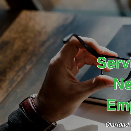
Serv
Ne
Em
Claridad 