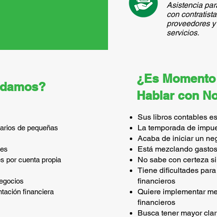
Asistencia par
con contratist
proveedores y 
servicios.
¿Es Momento
udamos?
Hablar con N
Sus libros contables e
La temporada de impue
arios de pequeñas
Acaba de iniciar un ne
Está mezclando gastos
tes
No sabe con certeza si
es por cuenta propia
Tiene dificultades par
financieros
negocios
Quiere implementar me
tación financiera
financieros
Busca tener mayor clar