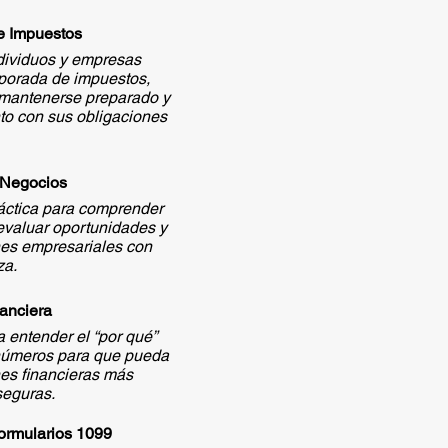
e Impuestos
dividuos y empresas
mporada de impuestos,
mantenerse preparado y
to con sus obligaciones
 Negocios
ráctica para comprender
evaluar oportunidades y
nes empresariales con
za.
anciera
 entender el “por qué”
 números para que pueda
es financieras más
 seguras.
ormularios 1099