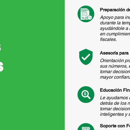
Preparación d
Apoyo para in
durante la te
ayudándole a 
en cumplimien
s
fiscales.
Asesoría para
s
Orientación p
sus números, 
tomar decisio
mayor confian
Educación Fin
Le ayudamos a
detrás de los
tomar decision
inteligentes y
Soporte con F