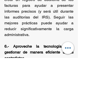
facturas para ayudar a presentar 
informes precisos (y será útil durante 
las auditorías del IRS). Seguir las 
mejores prácticas puede ayudar a 
reducir significativamente la carga 
administrativa.
6.- Aproveche la tecnología para 
gestionar de manera eficiente a sus 
contratistas
Adoptar un sistema de gestión de 
contratistas independientes puede ser 
esencial para las pequeñas empresas 
que buscan mejorar las operaciones y 
minimizar los riesgos. La plataforma 
WorkMarket by ADP® agiliza los 
procesos desde la incorporación hasta 
el pago de los contratistas, incluida la 